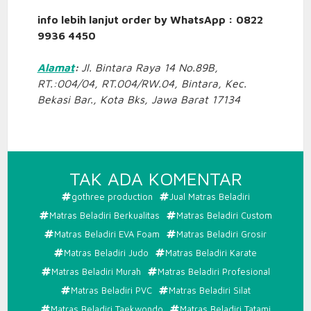
info lebih lanjut order by WhatsApp : 0822
9936 4450
Alamat
:
Jl. Bintara Raya 14 No.89B,
RT.:004/04, RT.004/RW.04, Bintara, Kec.
Bekasi Bar., Kota Bks, Jawa Barat 17134
PADA
TAK ADA KOMENTAR
PRODUS
gothree production
Jual Matras Beladiri
MATRAS
Matras Beladiri Berkualitas
Matras Beladiri Custom
BELADIR
Matras Beladiri EVA Foam
Matras Beladiri Grosir
Matras Beladiri Judo
Matras Beladiri Karate
Matras Beladiri Murah
Matras Beladiri Profesional
Matras Beladiri PVC
Matras Beladiri Silat
Matras Beladiri Taekwondo
Matras Beladiri Tatami