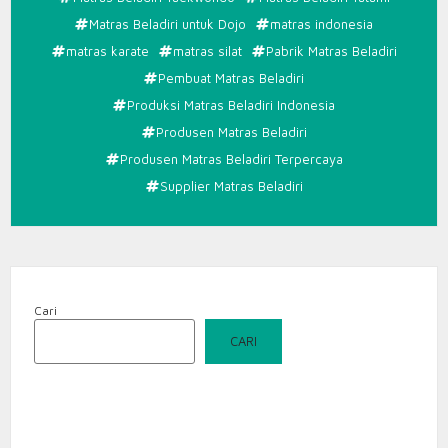
Matras Beladiri untuk Dojo
matras indonesia
matras karate
matras silat
Pabrik Matras Beladiri
Pembuat Matras Beladiri
Produksi Matras Beladiri Indonesia
Produsen Matras Beladiri
Produsen Matras Beladiri Terpercaya
Supplier Matras Beladiri
Cari
CARI