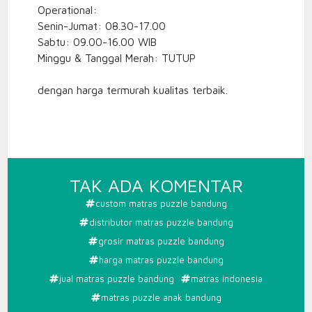
Operational:
Senin-Jumat: 08.30-17.00
Sabtu: 09.00-16.00 WIB
Minggu & Tanggal Merah: TUTUP
dengan harga termurah kualitas terbaik.
PADA
TAK ADA KOMENTAR
PRODUS
custom matras puzzle bandung
MATRAS
distributor matras puzzle bandung
PUZZLE
grosir matras puzzle bandung
BANDU
harga matras puzzle bandung
jual matras puzzle bandung
matras indonesia
matras puzzle anak bandung